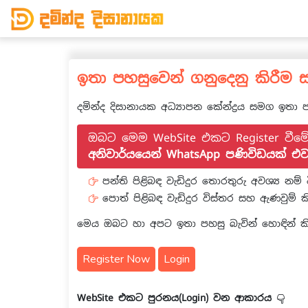
ඉතා පහසුවෙන් ගනුදෙනු කිරීම 
දමින්ද දිසානායක අධ්‍යාපන කේන්ද්‍රය සමග ඉත
ඔබට මෙම WebSite එකට Register වීම
අනිවාර්යයෙන් WhatsApp පණිවිඩයක් එව
පන්ති පිළිබඳ වැඩිදුර තොරතුරු අවශ්‍ය න
පොත් පිළිබඳ වැඩිදුර විස්තර සහ ඇණවුම්
මෙය ඔබට හා අපට ඉතා පහසු බැවින් හොඳින් ක
Register Now
Login
WebSite එකට පුරනය(Login) වන ආකාරය