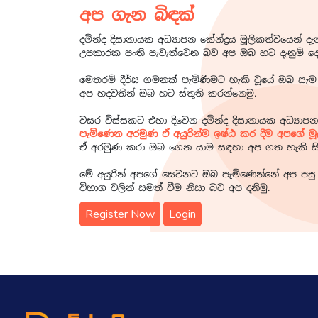
අප ගැන බිඳක්
දමින්ද දිසානායක අධ්‍යාපන කේන්ද්‍රය මූලිකත්වයෙන
උපකාරක පංති පැවැත්වෙන බව අප ඔබ හට දැනුම් දෙන
මෙතරම් දීර්ඝ ගමනක් පැමිණීමට හැකි වූයේ ඔබ සැම
අප හදවතින් ඔබ හට ස්තූති කරන්නෙමු.
වසර විස්සකට එහා දිවෙන දමින්ද දිසානායක අධ්‍යාපන 
පැමිණෙන අරමුණ ඒ අයුරින්ම ඉෂ්ඨ කර දීම අපගේ ම
ඒ අරමුණ කරා ඔබ ගෙන යාම සඳහා අප ගත හැකි සියල
මේ අයුරින් අපගේ සෙවනට ඔබ පැමිණෙන්නේ අප පසු 
විභාග වලින් සමත් වීම නිසා බව අප දනිමු.
Register Now
Login