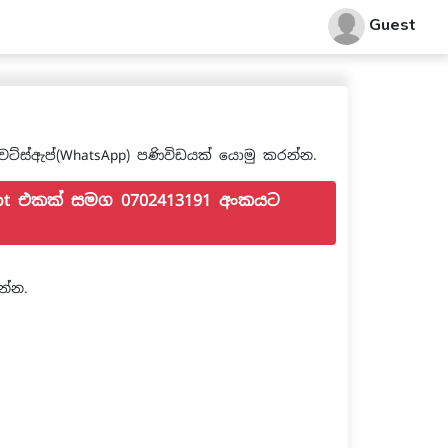
Guest
වට්ස්ඇප්(WhatsApp) පණිවිඩයක් යොමු කරන්න.
hot එකක් සමග 0702413191 අංකයට
න්න.