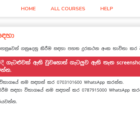
HOME
ALL COURSES
HELP
සඳහා
ා පහසුවෙන් ගනුදෙනු කිරීම සඳහා පහත දුරකථන අංක භාවිතා කර 
ේදී
ගැටළුවක් ඇති වුවහොත් ගැටලුව ඇති තැන screens
න්න.
ම් විභාගයේ නම සඳහන් කර 0703101600 WhatsApp කරන්න.
 කිරීම සඳහා විභාගයේ නම සඳහන් කර 0787915000 WhatsApp කර
ියවන්න.