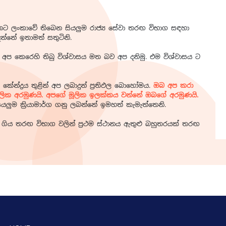
් දැනට ලංකාවේ තිබෙන සියලුම රාජ්‍ය සේවා තරඟ විභාග සඳහා
්නේ ඉතාමත් සතුටිනි.
 අප කෙරෙහි තිබු විශ්වාසය මත බව අප දනිමු. එම විශ්වාසය ට
කේන්ද්‍රය තුළින් අප ලබාදුන් ප්‍රතිඵල බොහෝමය.
ඔබ අප කරා
ූලික අරමුණයි. අපගේ මූලික ඉලක්කය වන්නේ ඔබගේ අරමුණයි.
ුම ක්‍රියාමාර්ග ගනු ලබන්නේ ඉමහත් කැමැත්තෙනි.
ගිය තරඟ විභාග වලින් ප්‍රථම ස්ථානය ඇතුළු බහුතරයක් තරඟ